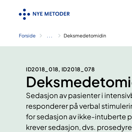
Hopp
til
innhold
Forside
..
.
Deksmedetomidin
ID2018_018, ID2018_078
Deksmedetomi
Sedasjon av pasienter i intensi
responderer på verbal stimuleri
for sedasjon av ikke-intuberte p
krever sedasjon, dvs. prosedyre