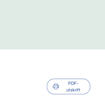
PDF-
utskrift