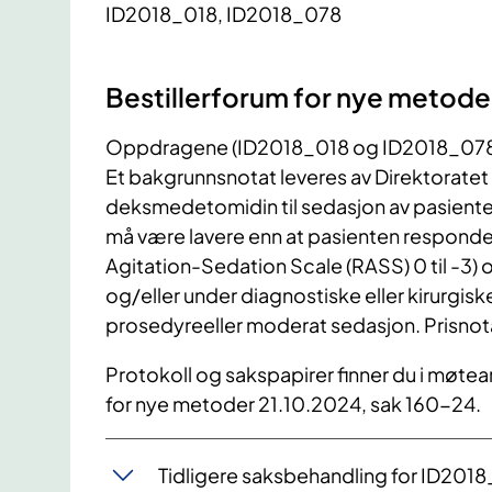
ID2018_018, ID2018_078
Bestillerforum for nye metode
Oppdragene (ID2018_018 og ID2018_078) 
Et bakgrunnsnotat leveres av Direktoratet
deksmedetomidin til sedasjon av pasienter
må være lavere enn at pasienten responder
Agitation-Sedation Scale (RASS) 0 til -3) 
og/eller under diagnostiske eller kirurgis
prosedyreeller moderat sedasjon. Prisnota
Protokoll og sakspapirer finner du i møtear
for nye metoder 21.10.2024, sak 160-24.
Tidligere saksbehandling for ID20