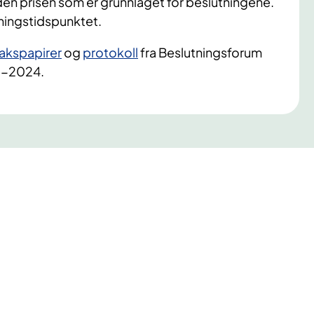
en prisen som er grunnlaget for beslutningene.
tningstidspunktet.
akspapirer
og
protokoll
fra Beslutningsforum
149-2024.