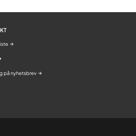
KT
iste
g på nyhetsbrev