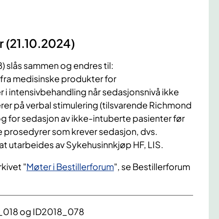
r (21.10.2024)
slås sammen og endres til:
 fra medisinske produkter for
 i intensivbehandling når sedasjonsnivå ikke
er på verbal stimulering (tilsvarende Richmond
og for sedasjon av ikke-intuberte pasienter før
ke prosedyrer som krever sedasjon, dvs.
t utarbeides av Sykehusinnkjøp HF, LIS.
kivet "
Møter i Bestillerforum
", se Bestillerforum
18_018 og ID2018_078