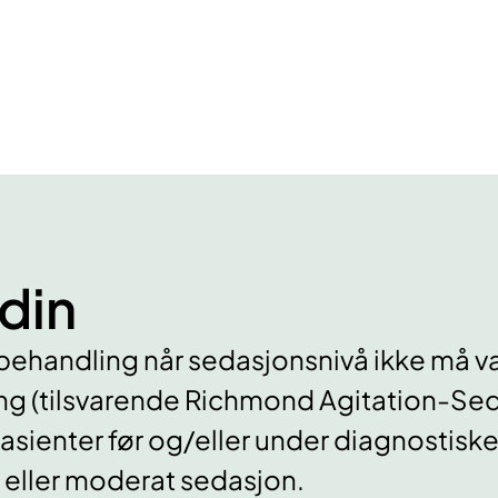
din
vbehandling når sedasjonsnivå ikke må v
ng (tilsvarende Richmond Agitation-Seda
asienter før og/eller under diagnostiske
 eller moderat sedasjon.