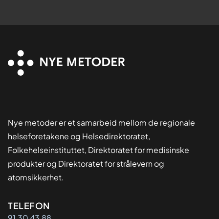
Nye metoder er et samarbeid mellom de regionale
helseforetakene og Helsedirektoratet,
Folkehelseinstituttet, Direktoratet for medisinske
produkter og Direktoratet for strålevern og
atomsikkerhet.
Kontaktinformasjon
TELEFON
91 30 43 88