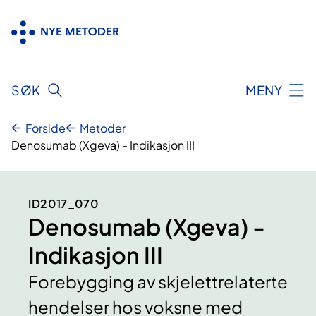
Hopp
til
innhold
SØK
MENY
Forside
Metoder
Denosumab (Xgeva) - Indikasjon III
ID2017_070
Denosumab (Xgeva) -
Indikasjon III
Forebygging av skjelettrelaterte
hendelser hos voksne med