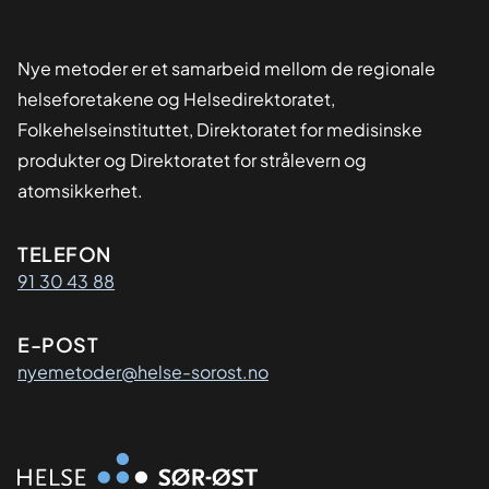
Nye metoder er et samarbeid mellom de regionale
helseforetakene og Helsedirektoratet,
Folkehelseinstituttet, Direktoratet for medisinske
produkter og Direktoratet for strålevern og
atomsikkerhet.
Kontaktinformasjon
TELEFON
91 30 43 88
E-POST
nyemetoder@helse-sorost.no
Organisasjon