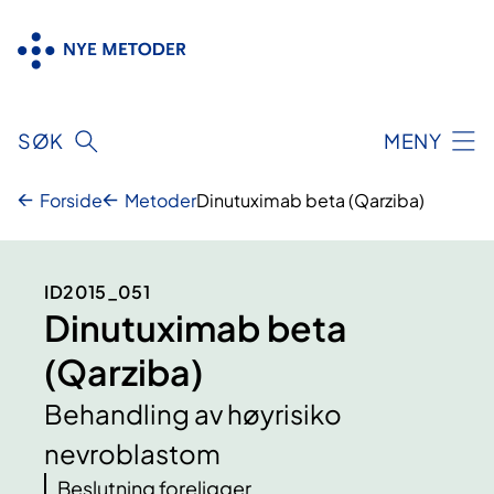
Hopp
til
innhold
SØK
MENY
Forside
Metoder
Dinutuximab beta (Qarziba)
ID2015_051
Dinutuximab beta
(Qarziba)
Behandling av høyrisiko
nevroblastom
Beslutning foreligger