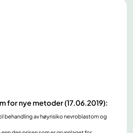
um for nye metoder (17.06.2019):
 til behandling av høyrisiko nevroblastom og
ere enn den prisen som er grunnlaget for