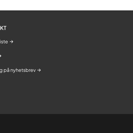
KT
iste
g på nyhetsbrev