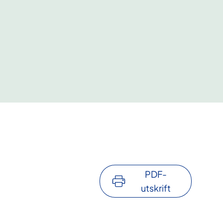
PDF-
utskrift