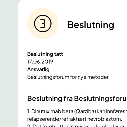
Beslutning
Beslutning tatt
17.06.2019
Ansvarlig
Beslutningsforum for nye metoder
​Beslutning fra Beslutningsfor
1. Dinutuximab beta (Qarziba) kan innføres
relapserende/refraktært nevroblastom.
2. Det forutsetter at prisen er lik eller lav