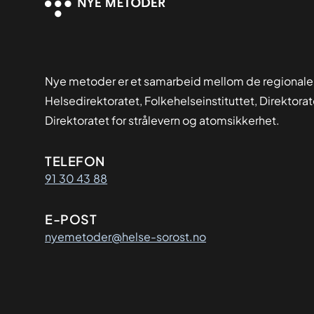
Nye metoder er et samarbeid mellom de regionale
Helsedirektoratet, Folkehelseinstituttet, Direktora
Direktoratet for strålevern og atomsikkerhet.
Kontaktinformasjon
TELEFON
91 30 43 88
E-POST
nyemetoder@helse-sorost.no