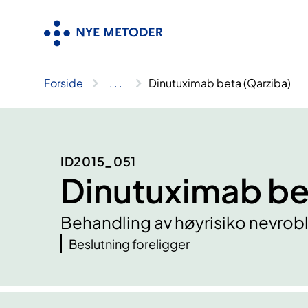
Hopp
til
innhold
Forside
..
.
Dinutuximab beta (Qarziba)
ID2015_051
Dinutuximab be
Behandling av høyrisiko nevro
Beslutning foreligger