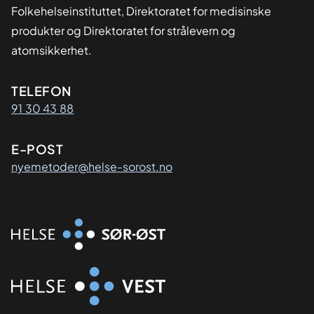
Folkehelseinstituttet, Direktoratet for medisinske
produkter og Direktoratet for strålevern og
atomsikkerhet.
Kontaktinformasjon
TELEFON
91 30 43 88
E-POST
nyemetoder@helse-sorost.no
Organisasjon