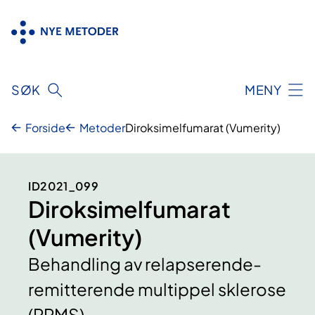
Hopp
til
innhold
SØK
MENY
Forside
Metoder
Diroksimelfumarat (Vumerity)
ID2021_099
Diroksimelfumarat
(Vumerity)
Behandling av relapserende-
remitterende multippel sklerose
(RRMS)