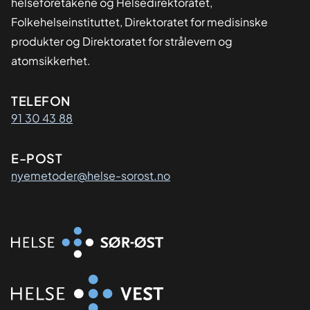
helseforetakene og Helsedirektoratet,
Folkehelseinstituttet, Direktoratet for medisinske
produkter og Direktoratet for strålevern og
atomsikkerhet.
Kontaktinformasjon
TELEFON
91 30 43 88
E-POST
nyemetoder@helse-sorost.no
Organisasjon