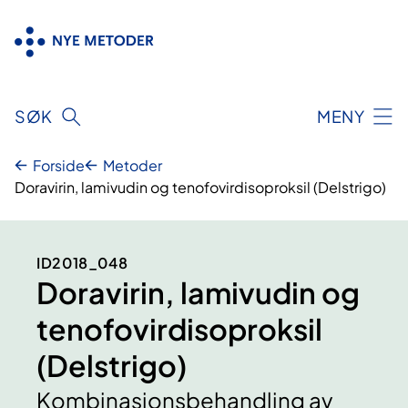
Hopp
til
innhold
SØK
MENY
Forside
Metoder
Doravirin, lamivudin og tenofovirdisoproksil (Delstrigo)
ID2018_048
Doravirin, lamivudin og
tenofovirdisoproksil
(Delstrigo)
Kombinasjonsbehandling av