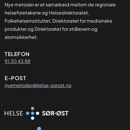
Nye metoder er et samarbeid mellom de regionale
helseforetakene og Helsedirektoratet,
Folkehelseinstituttet, Direktoratet for medisinske
produkter og Direktoratet for strålevern og
atomsikkerhet.
Kontaktinformasjon
TELEFON
91 30 43 88
E-POST
nyemetoder@helse-sorost.no
Organisasjon