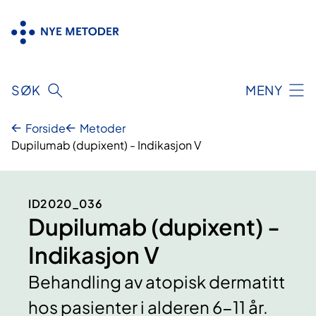
Hopp
til
innhold
SØK
MENY
Forside
Metoder
Dupilumab (dupixent) - Indikasjon V
ID2020_036
Dupilumab (dupixent) -
Indikasjon V
Behandling av atopisk dermatitt
hos pasienter i alderen 6-11 år.