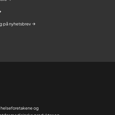
g på nyhetsbrev
 helseforetakene og