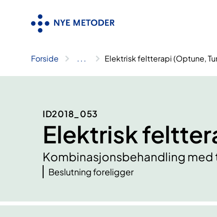
Hopp
til
innhold
Forside
..
.
Elektrisk feltterapi (Optune, Tu
ID2018_053
Elektrisk feltte
Kombinasjonsbehandling med te
Beslutning foreligger