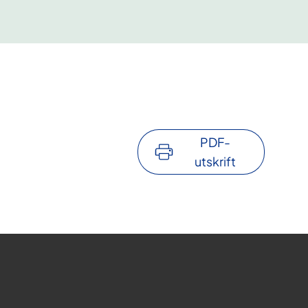
PDF-
utskrift