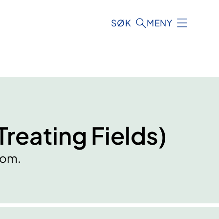
SØK
MENY
Treating Fields)
tom.