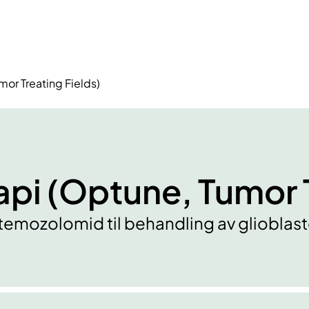
mor Treating Fields)
rapi (Optune, Tumor 
mozolomid til behandling av glioblas