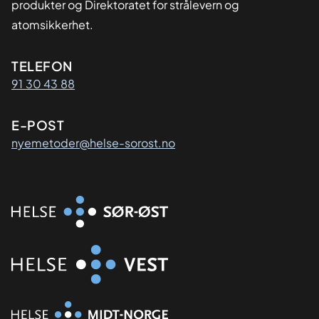
produkter og Direktoratet for strålevern og
atomsikkerhet.
Kontaktinformasjon
TELEFON
91 30 43 88
E-POST
nyemetoder@helse-sorost.no
Organisasjon