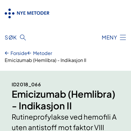
Hopp
til
innhold
SØK
MENY
Forside
Metoder
Emicizumab (Hemlibra) - Indikasjon II
ID2018_066
Emicizumab (Hemlibra)
- Indikasjon II
Rutineprofylakse ved hemofili A
uten antistoff mot faktor VIII