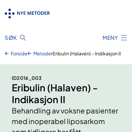
Hopp
til
innhold
SØK
MENY
Forside
Metoder
Eribulin (Halaven) - Indikasjon II
ID2016_003
Eribulin (Halaven) -
Indikasjon II
Behandling av voksne pasienter
med inoperabel liposarkom
som tidligere har fått