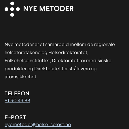
Nye metoder er et samarbeid mellom de regionale
helseforetakene og Helsedirektoratet,
Folkehelseinstituttet, Direktoratet for medisinske
produkter og Direktoratet for strålevern og
atomsikkerhet.
Kontaktinformasjon
TELEFON
91 30 43 88
E-POST
nyemetoder@helse-sorost.no