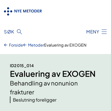
Hopp
til
innhold
SØK
MENY
Forside
Metoder
Evaluering av EXOGEN
ID2015_014
Evaluering av EXOGEN
Behandling av nonunion
frakturer
Beslutning foreligger