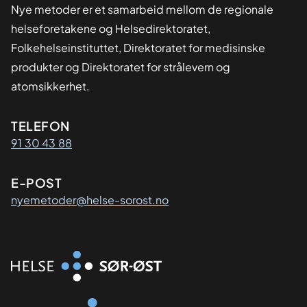
Nye metoder er et samarbeid mellom de regionale
helseforetakene og Helsedirektoratet,
Folkehelseinstituttet, Direktoratet for medisinske
produkter og Direktoratet for strålevern og
atomsikkerhet.
Kontaktinformasjon
TELEFON
91 30 43 88
E-POST
nyemetoder@helse-sorost.no
Organisasjon