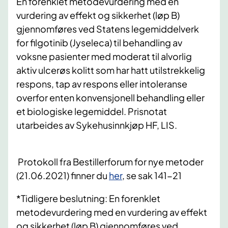
En forenklet metodevurdering med en
vurdering av effekt og sikkerhet (løp B)
gjennomføres ved Statens legemiddelverk
for filgotinib (Jyseleca) til behandling av
voksne pasienter med moderat til alvorlig
aktiv ulcerøs kolitt som har hatt utilstrekkelig
respons, tap av respons eller intoleranse
overfor enten konvensjonell behandling eller
et biologiske legemiddel. Prisnotat
utarbeides av Sykehusinnkjøp HF, LIS.
Protokoll fra Bestillerforum for nye metoder
(21.06.2021) finner du
her​​
, se sak 141-21
*Tidligere beslutning:
En forenklet
metodevurdering med en vurdering av effekt
og sikkerhet (løp B) gjennomføres ved