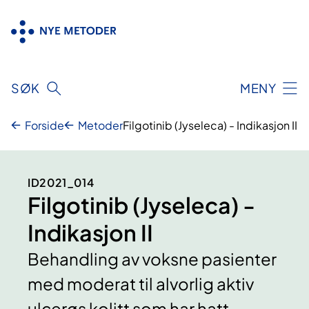
Hopp
til
innhold
SØK
MENY
Forside
Metoder
Filgotinib (Jyseleca) - Indikasjon II
ID2021_014
Filgotinib (Jyseleca) -
Indikasjon II
Behandling av voksne pasienter
med moderat til alvorlig aktiv
ulcerøs kolitt som har hatt