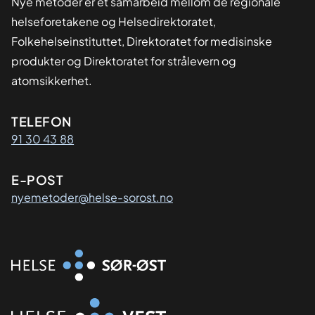
Nye metoder er et samarbeid mellom de regionale
helseforetakene og Helsedirektoratet,
Folkehelseinstituttet, Direktoratet for medisinske
produkter og Direktoratet for strålevern og
atomsikkerhet.
Kontaktinformasjon
TELEFON
91 30 43 88
E-POST
nyemetoder@helse-sorost.no
Organisasjon