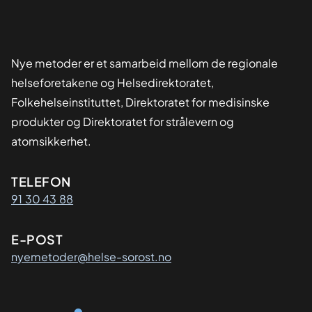
Nye metoder er et samarbeid mellom de regionale
helseforetakene og Helsedirektoratet,
Folkehelseinstituttet, Direktoratet for medisinske
produkter og Direktoratet for strålevern og
atomsikkerhet.
Kontaktinformasjon
TELEFON
91 30 43 88
E-POST
nyemetoder@helse-sorost.no
Organisasjon