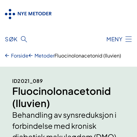
Hopp
til
innhold
SØK
MENY
Forside
Metoder
Fluocinolonacetonid (Iluvien)
ID2021_089
Fluocinolonacetonid
(Iluvien)
Behandling av synsreduksjon i
forbindelse med kronisk
diabetisk makulaødem (DMO)