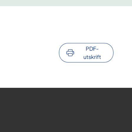
PDF-
utskrift