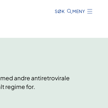
SØK
MENY
 med andre antiretrovirale
lt regime for.