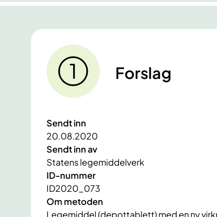
Forslag
Sendt inn
20.08.2020
Sendt inn av
Statens legemiddelverk
ID-nummer
ID2020_073
Om metoden
Legemiddel (depottablett) med en ny virk