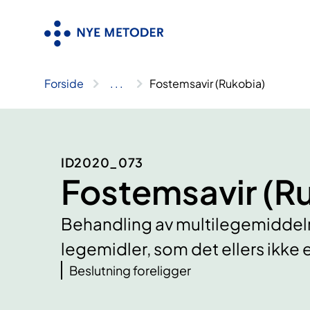
Hopp
til
innhold
Forside
..
.
Fostemsavir (Rukobia)
ID2020_073
Fostemsavir (R
Behandling av multilegemiddelre
legemidler, som det ellers ikke e
Beslutning foreligger