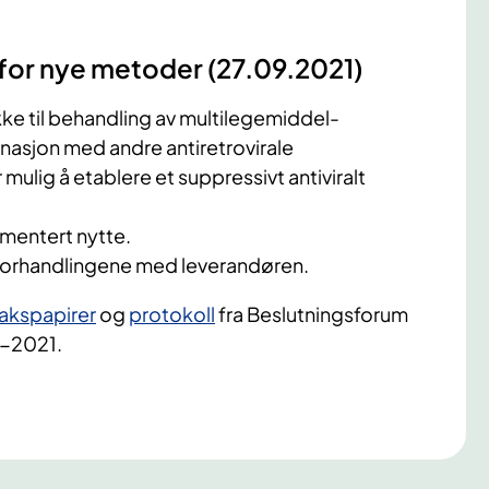
for nye metoder (27.09​.2021)​
kke til behandling av multilegemiddel-
inasjon med andre antiretrovirale
 mulig å etablere et suppressivt antiviralt
kumentert nytte.
forhandlingene med leverandøren.
akspapirer​
og
protokoll​
fra Beslutningsforum
-2021.​