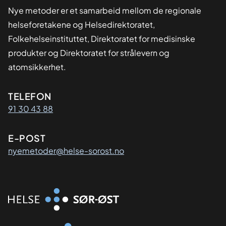
Nye metoder er et samarbeid mellom de regionale
helseforetakene og Helsedirektoratet,
Folkehelseinstituttet, Direktoratet for medisinske
produkter og Direktoratet for strålevern og
atomsikkerhet.
Kontaktinformasjon
TELEFON
91 30 43 88
E-POST
nyemetoder@helse-sorost.no
Organisasjon