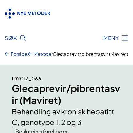
Hopp
til
innhold
SØK
MENY
Forside
Metoder
Glecaprevir/pibrentasvir (Maviret)
ID2017_066
Glecaprevir/pibrentasv
ir (Maviret)
Behandling av kronisk hepatitt
C, genotype 1, 2 og 3
Beslutning foreligger