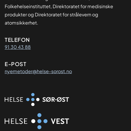
Folkehelseinstituttet, Direktoratet for medisinske
produkter og Direktoratet for strålevern og
atomsikkerhet.
Kontaktinformasjon
TELEFON
91 30 43 88
E-POST
nyemetoder@helse-sorost.no
Organisasjon