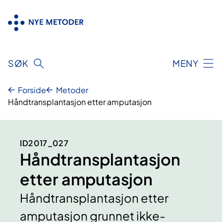
Hopp
til
innhold
SØK
MENY
Forside
Metoder
Håndtransplantasjon etter amputasjon
ID2017_027
Håndtransplantasjon
etter amputasjon
Håndtransplantasjon etter
amputasjon grunnet ikke-