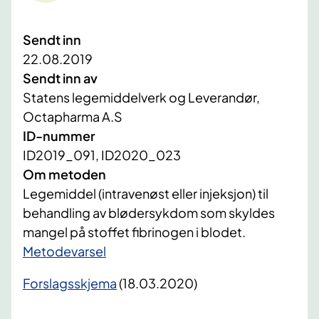
Sendt inn
22.08.2019
Sendt inn av
Statens legemiddelverk og Leverandør,
Octapharma A.S
ID-nummer
ID2019_091, ID2020_023
Om metoden
Legemiddel (intravenøst eller injeksjon) til
behandling av blødersykdom som skyldes
mangel på stoffet fibrinogen i blodet.
​Metodevarsel
Forslagsskjema
(18.03.2020)