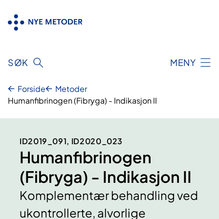
Hopp
til
innhold
SØK
MENY
Forside
Metoder
Humanfibrinogen (Fibryga) - Indikasjon II
ID2019_091, ID2020_023
Humanfibrinogen
(Fibryga) - Indikasjon II
Komplementær behandling ved
ukontrollerte, alvorlige