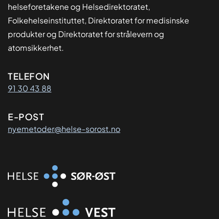
helseforetakene og Helsedirektoratet,
Folkehelseinstituttet, Direktoratet for medisinske
produkter og Direktoratet for strålevern og
atomsikkerhet.
Kontaktinformasjon
TELEFON
91 30 43 88
E-POST
nyemetoder@helse-sorost.no
Organisasjon