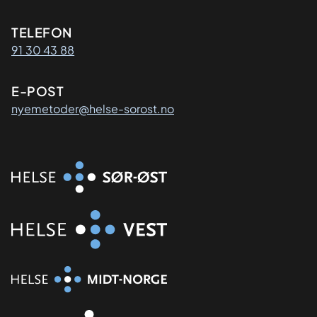
Kontaktinformasjon
TELEFON
91 30 43 88
E-POST
nyemetoder@helse-sorost.no
Organisasjon