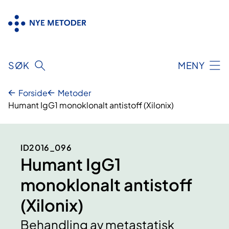
Hopp
til
innhold
SØK
MENY
Forside
Metoder
Humant IgG1 monoklonalt antistoff (Xilonix)
ID2016_096
Humant IgG1
monoklonalt antistoff
(Xilonix)
Behandling av metastatisk