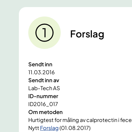
Forslag
Sendt inn
11.03.2016
Sendt inn av
Lab-Tech AS
ID-nummer
ID2016_017
Om metoden
Hurtigtest for måling av calprotectin i fece
Nytt
Forslag
(01.08.2017)