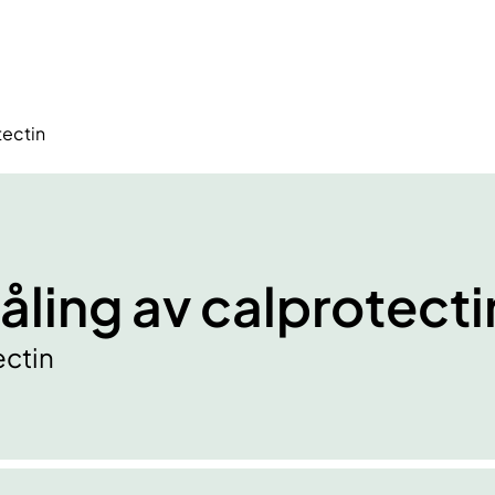
tectin
åling av calprotecti
ectin