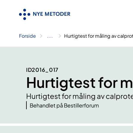
Hopp
til
innhold
Forside
..
.
Hurtigtest for måling av calpro
ID2016_017
Hurtigtest for m
Hurtigtest for måling av calprot
Behandlet på Bestillerforum