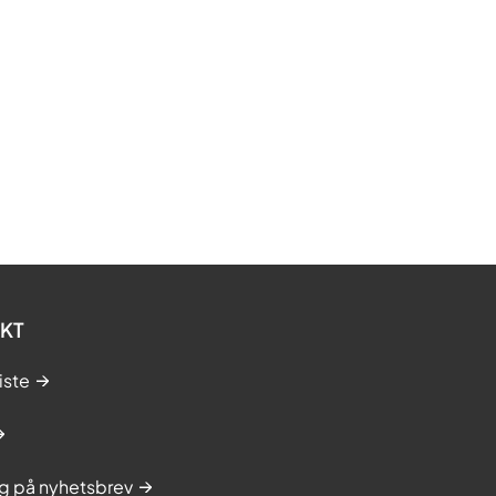
KT
iste
g på nyhetsbrev