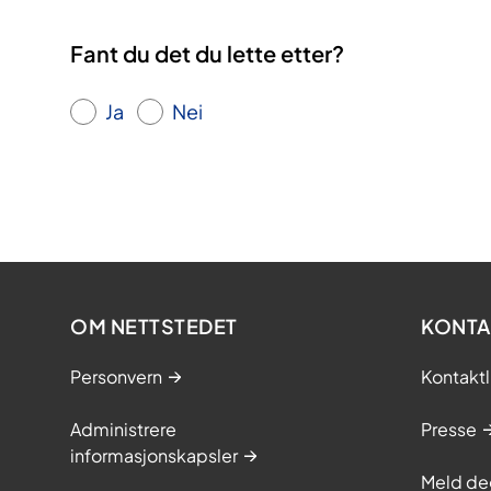
Fant du det du lette etter?
Ja
Nei
OM NETTSTEDET
KONTA
Personvern
Kontaktl
Administrere
Presse
informasjonskapsler
Meld de