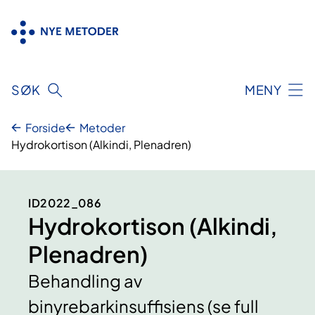
Hopp
til
innhold
SØK
MENY
Forside
Metoder
Hydrokortison (Alkindi, Plenadren)
ID2022_086
Hydrokortison (Alkindi,
Plenadren)
Behandling av
binyrebarkinsuffisiens (se full