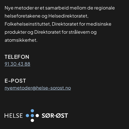
Nye metoder er et samarbeid mellom de regionale
helseforetakene og Helsedirektoratet,
Folkehelseinstituttet, Direktoratet for medisinske
produkter og Direktoratet for strålevern og
atomsikkerhet.
Kontaktinformasjon
TELEFON
91 30 43 88
E-POST
nyemetoder@helse-sorost.no
Organisasjon