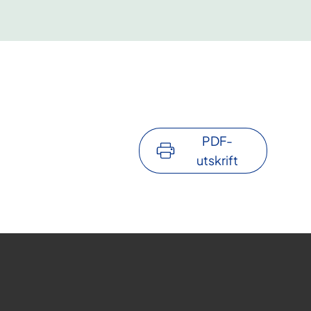
PDF-
utskrift