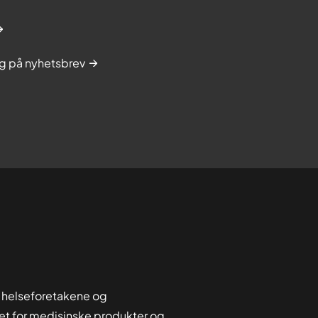
g på nyhetsbrev
 helseforetakene og
tet for medisinske produkter og