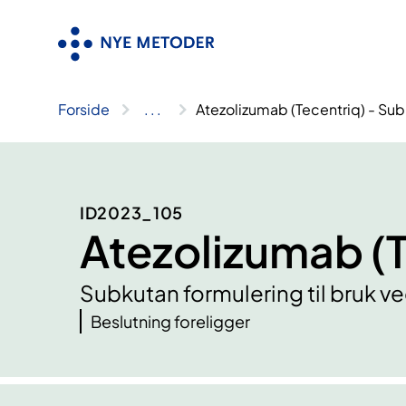
Hopp
til
innhold
Forside
..
.
Atezolizumab (Tecentriq) - Su
ID2023_105
Atezolizumab (T
Subkutan formulering til bruk ve
Beslutning foreligger