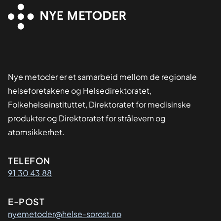
Nye metoder er et samarbeid mellom de regionale
helseforetakene og Helsedirektoratet,
Folkehelseinstituttet, Direktoratet for medisinske
produkter og Direktoratet for strålevern og
atomsikkerhet.
Kontaktinformasjon
TELEFON
91 30 43 88
E-POST
nyemetoder@helse-sorost.no