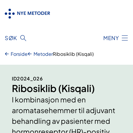
Hopp
til
innhold
SØK
MENY
Forside
Metoder
Ribosiklib (Kisqali)
ID2024_026
Ribosiklib (Kisqali)
I kombinasjon med en
aromatasehemmer til adjuvant
behandling av pasienter med
hormonreseptor (HR)-positiv,