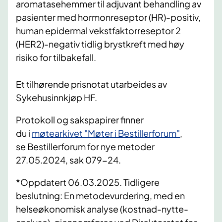
aromatasehemmer til adjuvant behandling av
pasienter med hormonreseptor (HR)-positiv,
human epidermal vekstfaktorreseptor 2
(HER2)-negativ tidlig brystkreft med høy
risiko for tilbakefall.
Et tilhørende prisnotat utarbeides av
Sykehusinnkjøp HF.
Protokoll og sakspapirer
finner
du
i
møtearkivet "Møter i
Bestillerforum"
,
se
Bestillerforum
for nye metoder
27.05.2024
, sak 079-24
.
*Oppdatert 06.03.2025. Tidligere
beslutning: En metodevurdering, med en
helseøkonomisk analyse (kostnad-nytte-