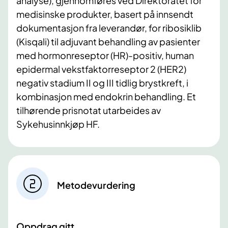
analyse), gjennomføres ved Direktoratet for
medisinske produkter, basert på innsendt
dokumentasjon fra leverandør, for ribosiklib
(Kisqali) til adjuvant behandling av pasienter
med hormonreseptor (HR)-positiv, human
epidermal vekstfaktorreseptor 2 (HER2)
negativ stadium II og III tidlig brystkreft, i
kombinasjon med endokrin behandling. Et
tilhørende prisnotat utarbeides av
Sykehusinnkjøp HF.
Metodevurdering
Oppdrag gitt