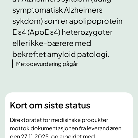
symptomatisk Alzheimers
sykdom) som er apolipoprotein
E ε4 (ApoE ε4) heterozygoter
eller ikke-bærere med
bekreftet amyloid patologi.
Metodevurdering pågår
Kort om siste status
Direktoratet for medisinske produkter
mottok dokumentasjonen fra leverandøren
den 27.11.2025, og arbeidet med