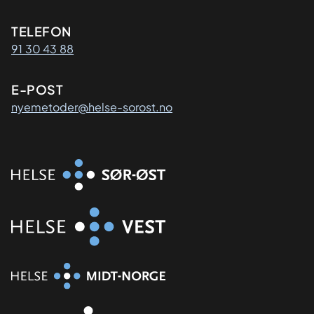
Kontaktinformasjon
TELEFON
91 30 43 88
E-POST
nyemetoder@helse-sorost.no
Organisasjon