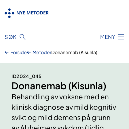
Hopp
til
innhold
SØK
MENY
Forside
Metoder
Donanemab (Kisunla)
ID2024_045
Donanemab (Kisunla)
Behandling av voksne med en
klinisk diagnose av mild kognitiv
svikt og mild demens på grunn
av Alzheimers sykdom (tidlig