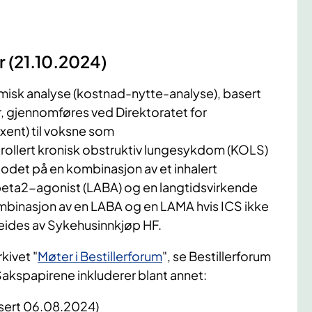
r (21.10.2024)
sk analyse (kostnad-nytte-analyse), basert
, gjennomføres ved Direktoratet for
xent) til voksne som
rollert kronisk obstruktiv lungesykdom (KOLS)
blodet på en kombinasjon av et inhalert
 beta2-agonist (LABA) og en langtidsvirkende
mbinasjon av en LABA og en LAMA hvis ICS ikke
beides av Sykehusinnkjøp HF.
kivet "
Møter i Bestillerforum
", se Bestillerforum
akspapirene inkluderer blant annet:
isert 06.08.2024)