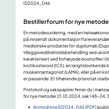
ID2024_046
Bestillerforum for nye metode
En metodevurdering, med en helseøkonomi
på innsendt dokumentasjon fra leverandør
medisinske produkter for dupilumab (Dupi
tilleggsvedlikeholdsbehandling ved ukont
karakterisert ved forhøyede eosinofiler i 
kortikosteroid (ICS), en langtidsvirkende
muskarinantagonist (LAMA), eller på en ko
er passende. Et tilhørende prisnotat utar
Protokoll og sakspapirer finner du i møtear
for nye metoder 21.10.2024, sak 148-24. S
Anmodning ID2024_046 (PDF)
(publ