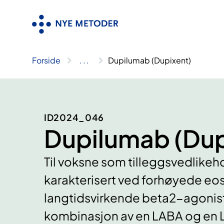
Hopp
til
innhold
Forside
..
.
Dupilumab (Dupixent)
ID2024_046
Dupilumab (Dup
Til voksne som tilleggsvedlike
karakterisert ved forhøyede eosi
langtidsvirkende beta2-agonist
kombinasjon av en LABA og en L