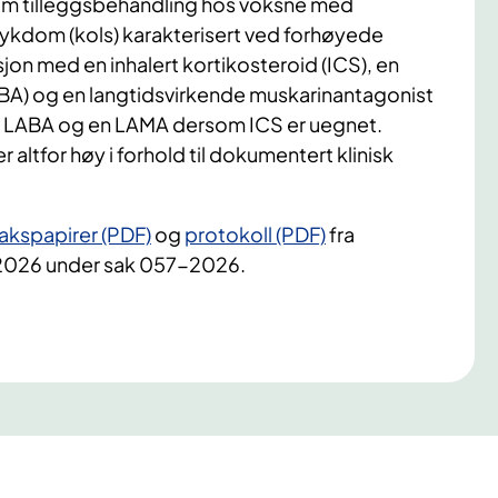
som tilleggsbehandling hos voksne med
sykdom (kols) karakterisert ved forhøyede
sjon med en inhalert kortikosteroid (ICS), en
BA) og en langtidsvirkende muskarinantagonist
en LABA og en LAMA dersom ICS er uegnet.
 altfor høy i forhold til dokumentert klinisk
akspapirer (PDF)
og
protokoll (PDF)
fra
.2026 under sak 057-2026.