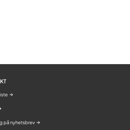
KT
iste
g på nyhetsbrev