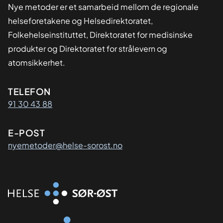
Nye metoder er et samarbeid mellom de regionale
helseforetakene og Helsedirektoratet,
Folkehelseinstituttet, Direktoratet for medisinske
produkter og Direktoratet for strålevern og
atomsikkerhet.
Kontaktinformasjon
TELEFON
91 30 43 88
E-POST
nyemetoder@helse-sorost.no
Organisasjon