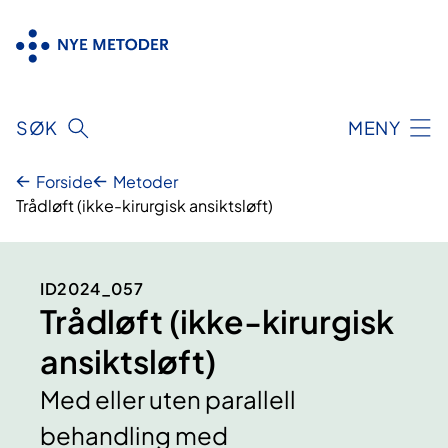
Hopp
til
innhold
SØK
MENY
Forside
Metoder
Trådløft (ikke-kirurgisk ansiktsløft)
ID2024_057
Trådløft (ikke-kirurgisk
ansiktsløft)
Med eller uten parallell
behandling med