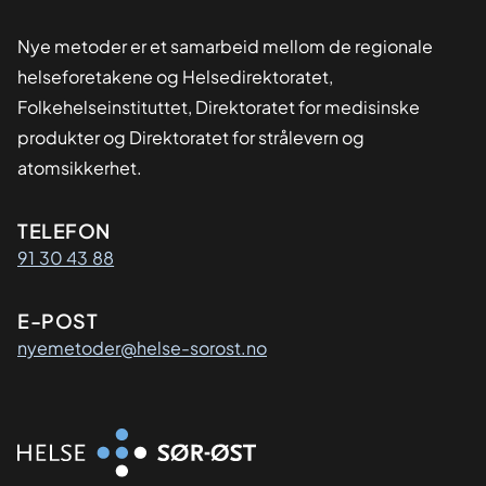
Nye metoder er et samarbeid mellom de regionale
helseforetakene og Helsedirektoratet,
Folkehelseinstituttet, Direktoratet for medisinske
produkter og Direktoratet for strålevern og
atomsikkerhet.
Kontaktinformasjon
TELEFON
91 30 43 88
E-POST
nyemetoder@helse-sorost.no
Organisasjon