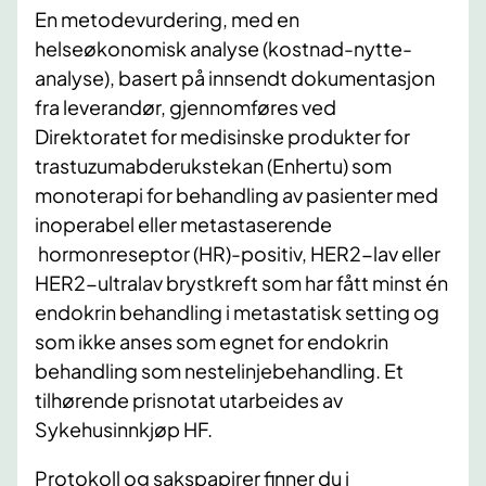
En metodevurdering, med en
helseøkonomisk analyse (kostnad-nytte-
analyse), basert på innsendt dokumentasjon
fra leverandør, gjennomføres ved
Direktoratet for medisinske produkter for
trastuzumabderukstekan (Enhertu) som
monoterapi for behandling av pasienter med
inoperabel eller metastaserende
hormonreseptor (HR)-positiv, HER2-lav eller
HER2-ultralav brystkreft som har fått minst én
endokrin behandling i metastatisk setting og
som ikke anses som egnet for endokrin
behandling som nestelinjebehandling. Et
tilhørende prisnotat utarbeides av
Sykehusinnkjøp HF.
Protokoll og sakspapirer finner du i