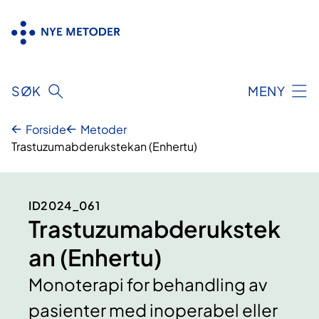
Hopp
til
innhold
SØK
MENY
Forside
Metoder
Trastuzumabderukstekan (Enhertu)
ID2024_061
Trastuzumabderukstek
an (Enhertu)
Monoterapi for behandling av
pasienter med inoperabel eller