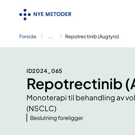
Hopp
til
innhold
Forside
..
.
Repotrectinib (Augtyro)
ID2024_065
Repotrectinib (
Monoterapi til behandling av v
(NSCLC)
Beslutning foreligger