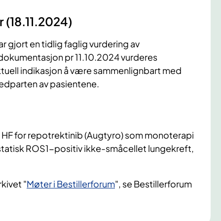
 (18.11.2024)
 gjort en tidlig faglig vurdering av
 dokumentasjon pr 11.10.2024 vurderes
aktuell indikasjon å være sammenlignbart med
vedparten av pasientene.
 HF for repotrektinib (Augtyro) som monoterapi
statisk ROS1-positiv ikke-småcellet lungekreft,
kivet "
Møter i Bestillerforum
", se Bestillerforum