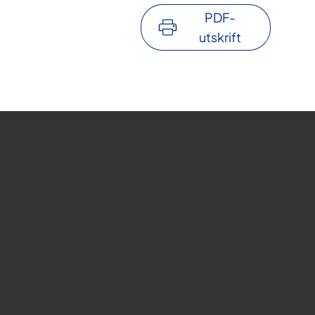
PDF-
utskrift