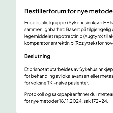
Bestillerforum for nye metoder
En spesialistgruppe i Sykehusinnkjøp HF har
sammenlignbarhet: Basert på tilgjengelig
legemiddelet repotrectinib (Augtyro) til 
komparator entrektinib (Rozlytrek) for ho
Beslutning
Et prisnotat utarbeides av Sykehusinnkjøp
for behandling av lokalavansert eller meta
for voksne TKI-naive pasienter.
Protokoll og sakspapirer finner du i møtear
for nye metoder 18.11.2024, sak 172-24.