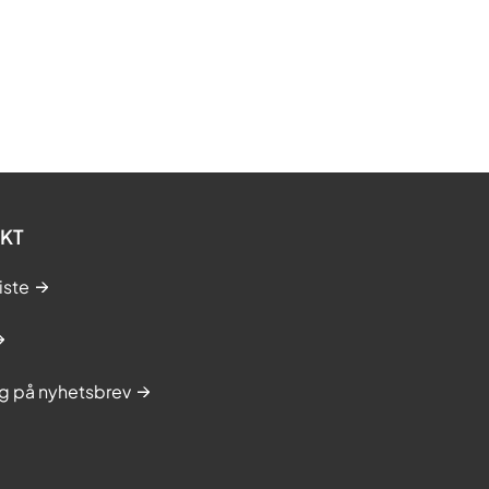
KT
iste
g på nyhetsbrev