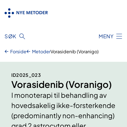
Hopp
til
innhold
SØK
MENY
Forside
Metoder
Vorasidenib (Voranigo)
ID2025_023
Vorasidenib (Voranigo)
I monoterapi til behandling av
hovedsakelig ikke-forsterkende
(predominantly non-enhancing)
grad 2 astrocytom eller