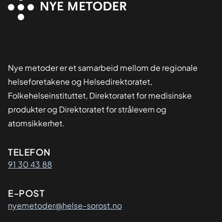
Nye metoder er et samarbeid mellom de regionale
helseforetakene og Helsedirektoratet,
Folkehelseinstituttet, Direktoratet for medisinske
produkter og Direktoratet for strålevern og
atomsikkerhet.
Kontaktinformasjon
TELEFON
91 30 43 88
E-POST
nyemetoder@helse-sorost.no