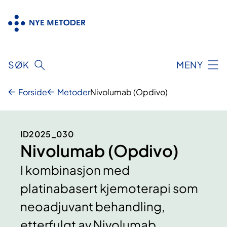
Hopp
til
innhold
SØK
MENY
Forside
Metoder
Nivolumab (Opdivo)
ID2025_030
Nivolumab (Opdivo)
I kombinasjon med
platinabasert kjemoterapi som
neoadjuvant behandling,
etterfulgt av Nivolumab