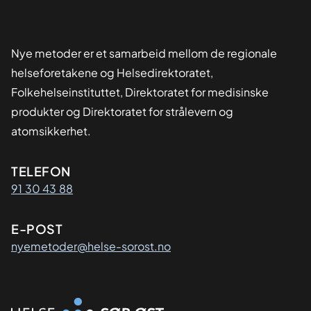
Nye metoder er et samarbeid mellom de regionale
helseforetakene og Helsedirektoratet,
Folkehelseinstituttet, Direktoratet for medisinske
produkter og Direktoratet for strålevern og
atomsikkerhet.
Kontaktinformasjon
TELEFON
91 30 43 88
E-POST
nyemetoder@helse-sorost.no
Organisasjon