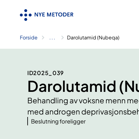
Hopp
til
innhold
Forside
..
.
Darolutamid (Nubeqa)
ID2025_039
Darolutamid (N
Behandling av voksne menn med
med androgen deprivasjonsbe
Beslutning foreligger