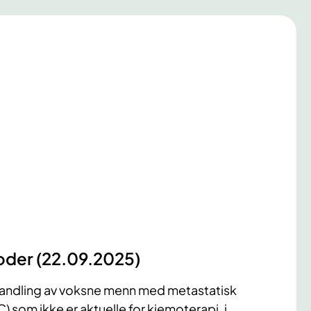
oder (22.09.2025)
ehandling av voksne menn med metastatisk
som ikke er aktuelle for kjemoterapi, i