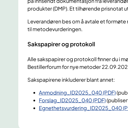
på innsendt dokumentasjon fra leverandør
produkter (DMP). Et tilhørende prisnotat 
Leverandøren bes om å avtale et formøte
til metodevurderingen.
Sakspapirer og protokoll
Alle sakspapirer og protokoll finner du i mø
Bestillerforum for nye metoder 22.09.202
Sakspapirene inkluderer blant annet:
Anmodning_ID2025_040 (PDF)
(pub
Forslag_ID2025_040 (PDF)
(publise
Egnethetsvurdering_ID2025_040 (P