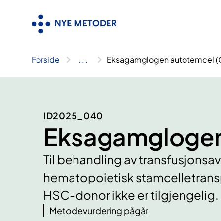
Hopp
til
innhold
Forside
..
.
Eksagamglogen autotemcel (
ID2025_040
Eksagamglogen
Til behandling av transfusjonsav
hematopoietisk stamcelletransp
HSC-donor ikke er tilgjengelig.
Metodevurdering pågår