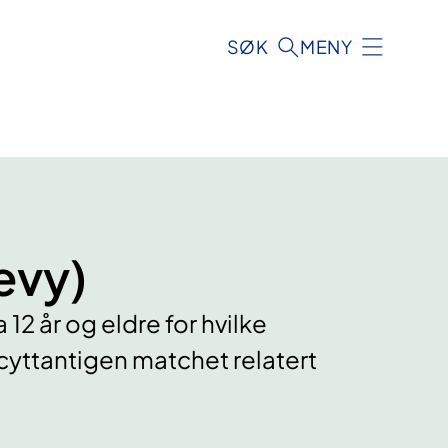
SØK
MENY
evy)
12 år og eldre for hvilke
yttantigen matchet relatert