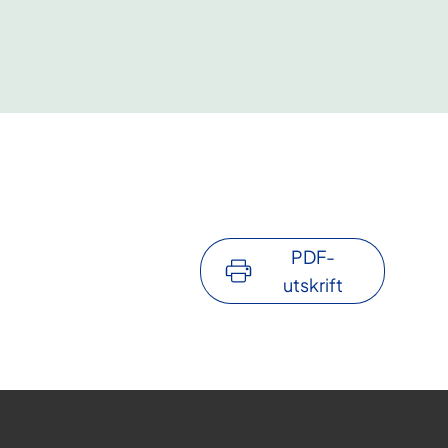
PDF-
utskrift