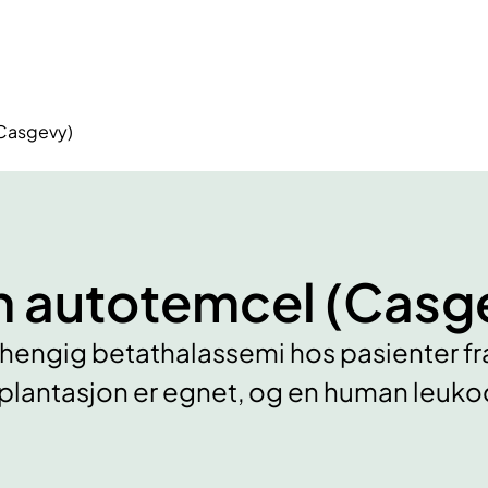
Casgevy)
 autotemcel (Casg
hengig betathalassemi hos pasienter fra 
lantasjon er egnet, og en human leukoc