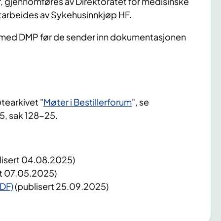
, gjennomføres av Direktoratet for medisinske
utarbeides av Sykehusinnkjøp HF.
 med DMP før de sender inn dokumentasjonen
tearkivet "
Møter i Bestillerforum
", se
5, sak 128-25.
lisert 04.08.2025)
rt 07.05.2025)
DF)
(publisert 25.09.2025)