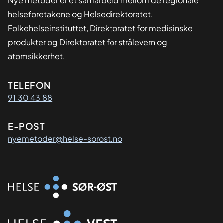
Nye metoder er et samarbeid mellom de regionale
helseforetakene og Helsedirektoratet,
Folkehelseinstituttet, Direktoratet for medisinske
produkter og Direktoratet for strålevern og
atomsikkerhet.
Kontaktinformasjon
TELEFON
91 30 43 88
E-POST
nyemetoder@helse-sorost.no
Organisasjon