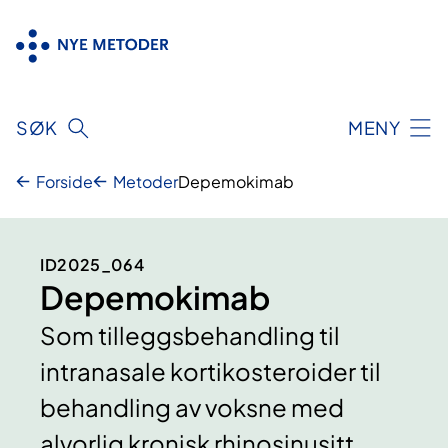
Hopp
til
innhold
SØK
MENY
Forside
Metoder
Depemokimab
ID2025_064
Depemokimab
Som tilleggsbehandling til
intranasale kortikosteroider til
behandling av voksne med
alvorlig kronisk rhinosinusitt