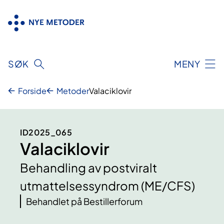
Hopp
til
innhold
SØK
MENY
Forside
Metoder
Valaciklovir
ID2025_065
Valaciklovir
Behandling av postviralt
utmattelsessyndrom (ME/CFS)
Behandlet på Bestillerforum