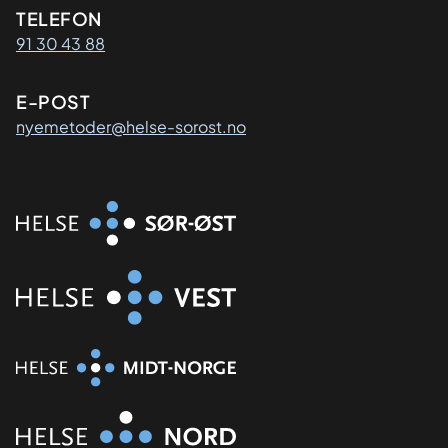
Kontaktinformasjon
TELEFON
91 30 43 88
E-POST
nyemetoder@helse-sorost.no
Organisasjon