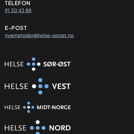
Kontaktinformasjon
TELEFON
91 30 43 88
E-POST
nyemetoder@helse-sorost.no
Organisasjon