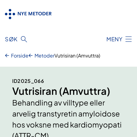
Hopp
til
innhold
SØK
MENY
Forside
Metoder
Vutrisiran (Amvuttra)
ID2025_066
Vutrisiran (Amvuttra)
Behandling av villtype eller
arvelig transtyretin amyloidose
hos voksne med kardiomyopati
(ATTR-CM)