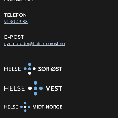
Kontaktinformasjon
TELEFON
91 30 43 88
E-POST
nyemetoder@helse-sorost.no
Organisasjon