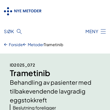
Hopp
til
innhold
SØK
MENY
Forside
Metoder
Trametinib
ID2025_072
Trametinib
Behandling av pasienter med
tilbakevendende lavgradig
eggstokkreft
Beslutning foreligger