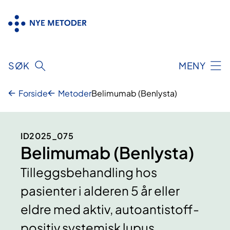
Hopp
til
innhold
SØK
MENY
Forside
Metoder
Belimumab (Benlysta)
ID2025_075
Belimumab (Benlysta)
Tilleggsbehandling hos
pasienter i alderen 5 år eller
eldre med aktiv, autoantistoff-
positiv systemisk lupus