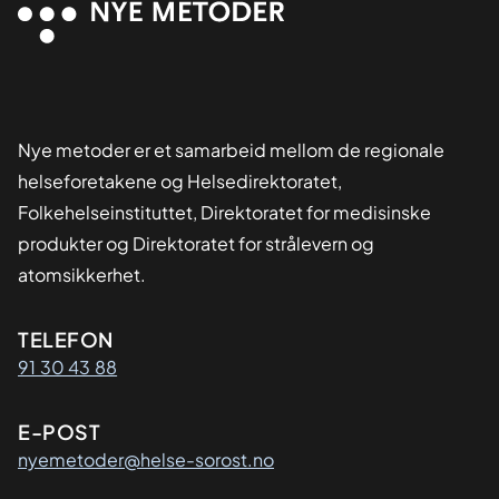
Nye metoder er et samarbeid mellom de regionale
helseforetakene og Helsedirektoratet,
Folkehelseinstituttet, Direktoratet for medisinske
produkter og Direktoratet for strålevern og
atomsikkerhet.
Kontaktinformasjon
TELEFON
91 30 43 88
E-POST
nyemetoder@helse-sorost.no