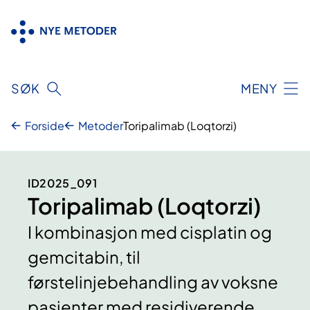
Hopp
til
innhold
SØK
MENY
Forside
Metoder
Toripalimab (Loqtorzi)
ID2025_091
Toripalimab (Loqtorzi)
I kombinasjon med cisplatin og
gemcitabin, til
førstelinjebehandling av voksne
pasienter med residiverende