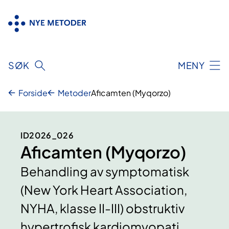
Hopp
til
innhold
SØK
MENY
Forside
Metoder
Aficamten (Myqorzo)
ID2026_026
Aficamten (Myqorzo)
Behandling av symptomatisk
(New York Heart Association,
NYHA, klasse II-III) obstruktiv
hypertrofisk kardiomyopati