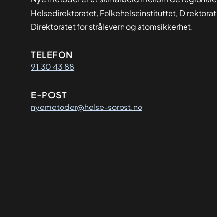
Helsedirektoratet, Folkehelseinstituttet, Direktora
Direktoratet for strålevern og atomsikkerhet.
Kontaktinformasjon
TELEFON
91 30 43 88
E-POST
nyemetoder@helse-sorost.no