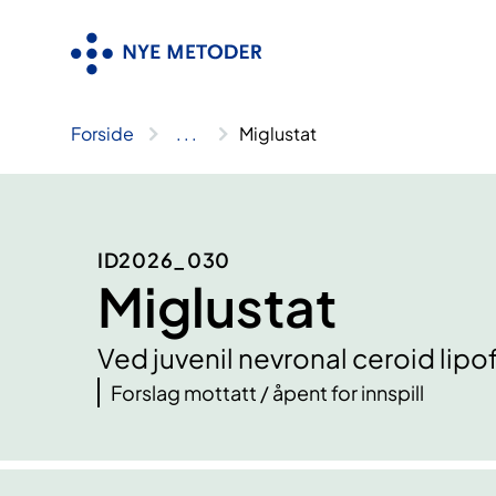
Hopp
til
innhold
Forside
..
.
Miglustat
ID2026_030
Miglustat
Ved juvenil nevronal ceroid li
Forslag mottatt / åpent for innspill