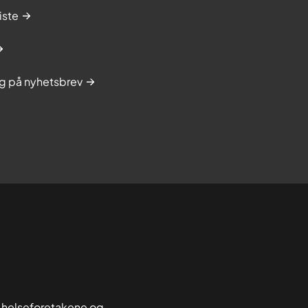
iste
g på nyhetsbrev
 helseforetakene og