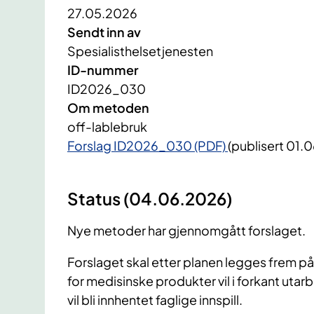
27.05.2026
Sendt inn av
Spesialisthelsetjenesten
ID-nummer
ID2026_030
Om metoden
off-lablebruk
Forslag ID2026_030 (PDF)
(publisert 01.
Status (04.06.2026)
Nye metoder har gjennomgått forslaget.
Forslaget skal etter planen legges frem p
for medisinske produkter vil i forkant uta
vil bli innhentet faglige innspill.