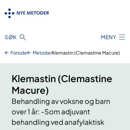
Hopp
til
innhold
SØK
MENY
Forside
Metoder
Klemastin (Clemastine Macure)
Klemastin (Clemastine
Macure)
Behandling av voksne og barn
over 1 år: -Som adjuvant
behandling ved anafylaktisk