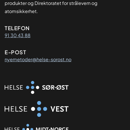
produkter og Direktoratet for strålevern og
atomsikkerhet.
Kontaktinformasjon
TELEFON
91 30 43 88
E-POST
nyemetoder@helse-sorost.no
Organisasjon