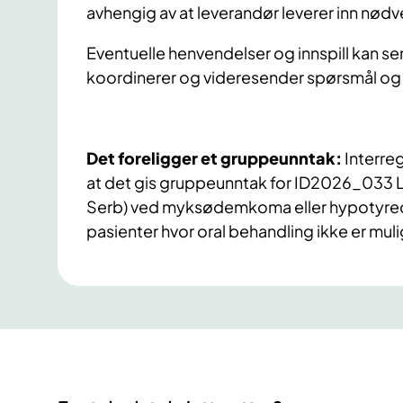
avhengig av at leverandør leverer inn nød
Eventuelle henvendelser og innspill kan se
koordinerer og videresender spørsmål og 
Det foreligger et gruppeunntak:
Interre
at det gis gruppeunntak for ID2026_033 
Serb) ved myksødemkoma eller hypotyreose
pasienter hvor oral behandling ikke er mul