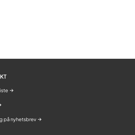
KT
iste
g på nyhetsbrev