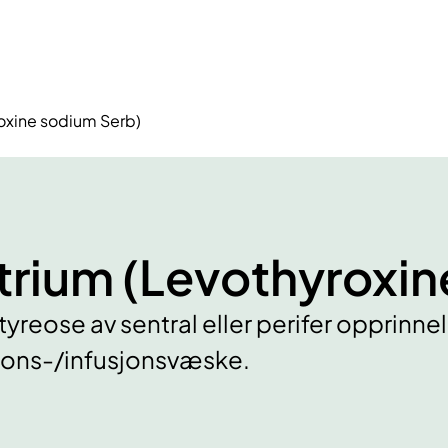
oxine sodium Serb)
trium (Levothyroxin
ose av sentral eller perifer opprinnels
sjons-/infusjonsvæske.