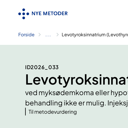
Hopp
til
innhold
Forside
..
.
Levotyroksinnatrium (Levothyr
ID2026_033
Levotyroksinna
ved myksødemkoma eller hypotyre
behandling ikke er mulig. Injek
Til metodevurdering