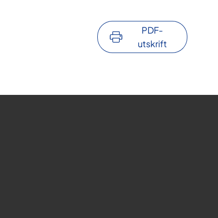
PDF-
utskrift