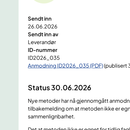
Sendt inn
26.06.2026
Sendt inn av
Leverandør
ID-nummer
ID2026_035
Anmodning ID2026_035 (PDF)
(publisert
Status 30.06.2026
Nye metoder har nå gjennomgått anmodnin
tilbakemelding om at metoden ikke er egnet
sammenlignbarhet.
Det at metoden ikke er egnet for tidlig fag