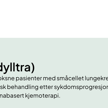
ylltra)
voksne pasienter med småcellet lungek
k behandling etter sykdomsprogresjon 
inabasert kjemoterapi.