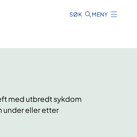
SØK
MENY
reft med utbredt sykdom
under eller etter