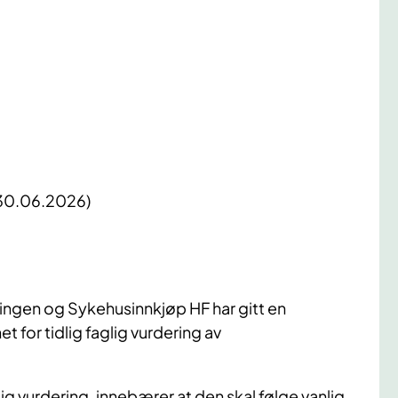
 30.06.2026)
gen og Sykehusinnkjøp HF har gitt en
 for tidlig faglig vurdering av
lig vurdering, innebærer at den skal følge vanlig