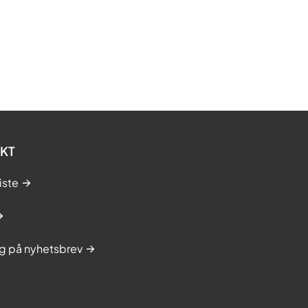
KT
iste
g på nyhetsbrev