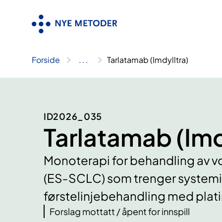
Hopp
til
innhold
Forside
..
.
Tarlatamab (Imdylltra)
ID2026_035
Tarlatamab (Imd
Monoterapi for behandling av 
(ES‑SCLC) som trenger systemis
førstelinjebehandling med plat
Forslag mottatt / åpent for innspill