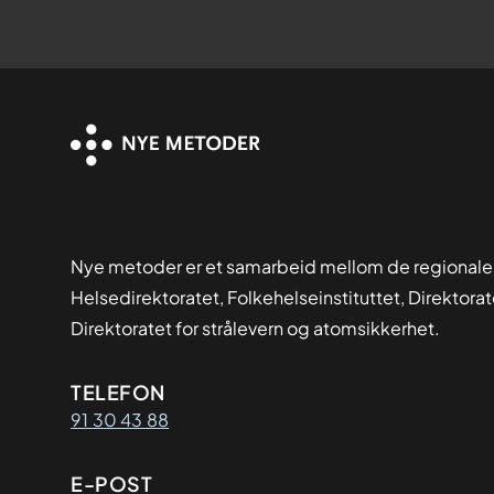
Nye metoder er et samarbeid mellom de regionale
Helsedirektoratet, Folkehelseinstituttet, Direktora
Direktoratet for strålevern og atomsikkerhet.
Kontaktinformasjon
TELEFON
91 30 43 88
E-POST