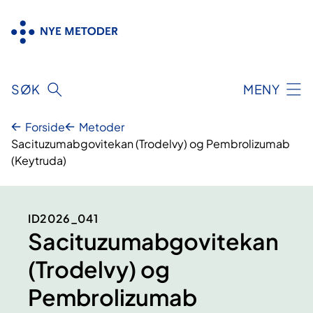
Hopp
til
innhold
SØK
MENY
Forside
Metoder
Sacituzumabgovitekan (Trodelvy) og Pembrolizumab
(Keytruda)
ID2026_041
Sacituzumabgovitekan
(Trodelvy) og
Pembrolizumab