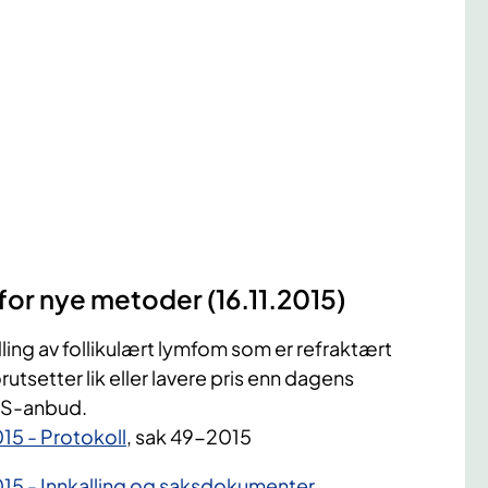
for nye metoder (16.11.2015)
ndling av follikulært lymfom som er refraktært
setter lik eller lavere pris enn dagens
LIS-anbud.
15 - Protokoll
, sak 49-2015
015 - Innkalling og saksdokumenter