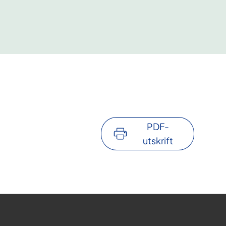
PDF-
utskrift