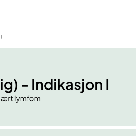
I
ig) - Indikasjon I
ulært lymfom