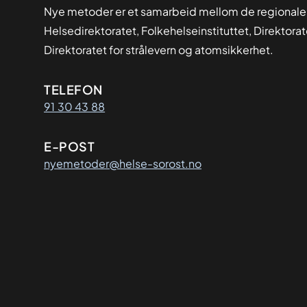
Nye metoder er et samarbeid mellom de regionale
Helsedirektoratet, Folkehelseinstituttet, Direktora
Direktoratet for strålevern og atomsikkerhet.
Kontaktinformasjon
TELEFON
91 30 43 88
E-POST
nyemetoder@helse-sorost.no