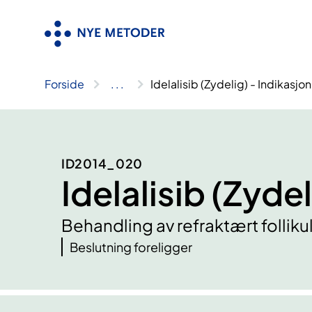
Hopp
til
innhold
Forside
..
.
Idelalisib (Zydelig) - Indikasjon 
ID2014_020
Idelalisib (Zydel
Behandling av refraktært follik
Beslutning foreligger