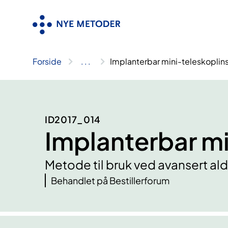
Hopp
til
innhold
Forside
..
.
Implanterbar mini-teleskoplin
ID2017_014
Implanterbar mi
Metode til bruk ved avansert a
Behandlet på Bestillerforum