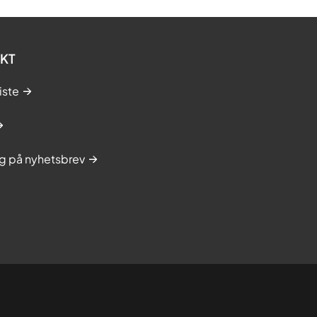
KT
iste
g på nyhetsbrev