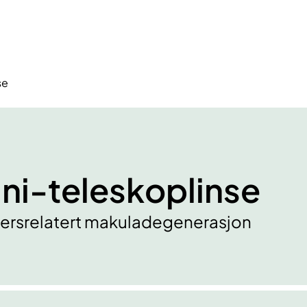
se
ni-teleskoplinse
ldersrelatert makuladegenerasjon