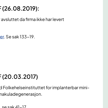
F (26.08.2019):
sluttet da firma ikke har levert
er
. Se sak 133-19.
F (20.03.2017)
Folkehelseinstituttet for implanterbar mini-
t makuladegenerasjon.
, se sak 41-17.