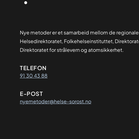
Nye metoder er et samarbeid mellom de regionale
Helsedirektoratet, Folkehelseinstituttet, Direktora
Direktoratet for strålevern og atomsikkerhet.
Kontaktinformasjon
TELEFON
91 30 43 88
E-POST
nyemetoder@helse-sorost.no