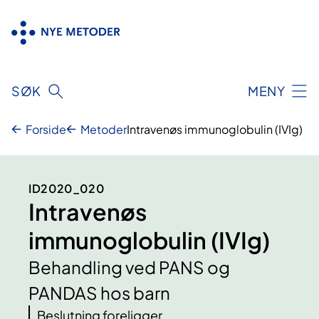
Hopp
til
innhold
SØK
MENY
Forside
Metoder
Intravenøs immunoglobulin (IVIg)
ID2020_020
Intravenøs
immunoglobulin (IVIg)
Behandling ved PANS og
PANDAS hos barn
Beslutning foreligger