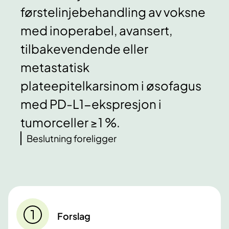
førstelinjebehandling av voksne
med inoperabel, avansert,
tilbakevendende eller
metastatisk
plateepitelkarsinom i øsofagus
med PD-L1-ekspresjon i
tumorceller ≥1 %.
Beslutning foreligger
Forslag