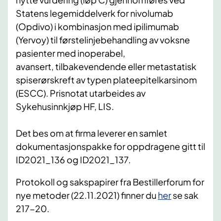
Statens legemiddelverk for nivolumab
(Opdivo) i kombinasjon med ipilimumab
(Yervoy) til førstelinjebehandling av voksne
pasienter med inoperabel,
avansert, tilbakevendende eller metastatisk
spiserørskreft av typen plateepitelkarsinom
(ESCC). Prisnotat utarbeides av
Sykehusinnkjøp HF, LIS.
Det bes om at firma leverer en samlet
dokumentasjonspakke for oppdragene gitt til
ID2021_136 og ID2021_137.
Protokoll og sakspapirer fra Bestillerforum for
nye metoder (22.11.2021) finner du
her
​ se sak
217-20.