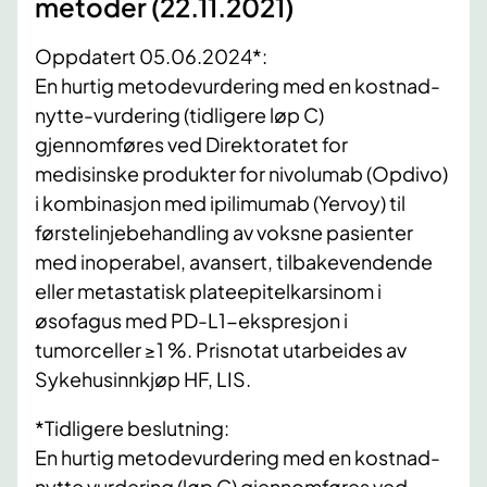
metoder (22.11.2021)
Oppdatert 05.06.2024*:
En hurtig metodevurdering med en kostnad-
nytte-vurdering (tidligere løp C)
gjennomføres ved Direktoratet for
medisinske produkter for nivolumab (Opdivo)
i kombinasjon med ipilimumab (Yervoy) til
førstelinjebehandling av voksne pasienter
med inoperabel, avansert, tilbakevendende
eller metastatisk plateepitelkarsinom i
øsofagus med PD-L1-ekspresjon i
tumorceller ≥1 %. Prisnotat utarbeides av
Sykehusinnkjøp HF, LIS.
*Tidligere beslutning:
En hurtig metodevurdering med en kostnad-
nytte vurdering (løp C) gjennomføres ved