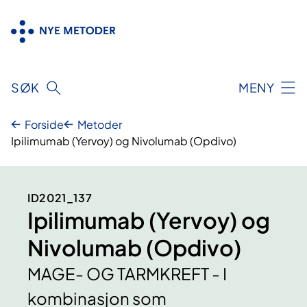
Hopp
til
innhold
SØK
MENY
Forside
Metoder
Ipilimumab (Yervoy) og Nivolumab (Opdivo)
ID2021_137
Ipilimumab (Yervoy) og
Nivolumab (Opdivo)
MAGE- OG TARMKREFT - I
kombinasjon som