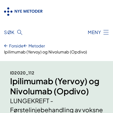
Hopp
til
innhold
SØK
MENY
Forside
Metoder
Ipilimumab (Yervoy) og Nivolumab (Opdivo)
ID2020_112
Ipilimumab (Yervoy) og
Nivolumab (Opdivo)
LUNGEKREFT -
Førstelinjebehandling av voksne