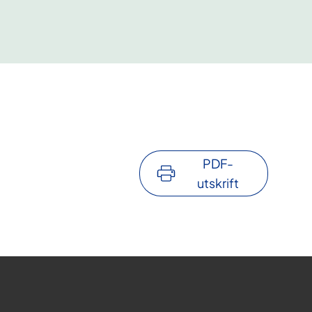
PDF-
utskrift