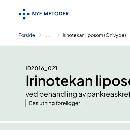
Hopp
til
innhold
Forside
..
.
Irinotekan liposom (Onivyde)
ID2016_021
Irinotekan lipo
ved behandling av pankreaskref
Beslutning foreligger