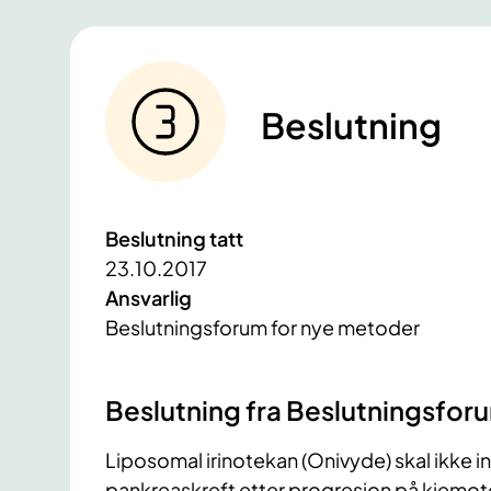
Beslutning
Beslutning tatt
23.10.2017
Ansvarlig
Beslutningsforum for nye metoder
Beslutning fra Beslutningsfor
Liposomal irinotekan (Onivyde) skal ikke i
pankreaskreft etter progresjon på kjemo