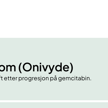
som (Onivyde)
t etter progresjon på gemcitabin.