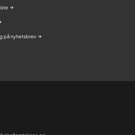
iste
g på nyhetsbrev