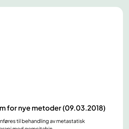
um for nye metoder (09.03.2018)
nnføres til behandling av metastatisk
terapi med gemcitabin.